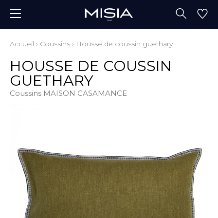
Accueil
›
Coussins
›
Housse de coussin guethary
HOUSSE DE COUSSIN
GUETHARY
Coussins MAISON CASAMANCE