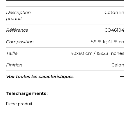
Description
Coton lin
produit
Référence
CO46104
Composition
59 % li ; 41 % co
Taille
40x60 cm / 15x23 Inches
Finition
Galon
Fermeture
Entretien
Pays
Voir toutes les caractéristiques
Zippee invisible
Tunisie
d'origine
Voir moins de caractéristiques
Téléchargements :
Fiche produit