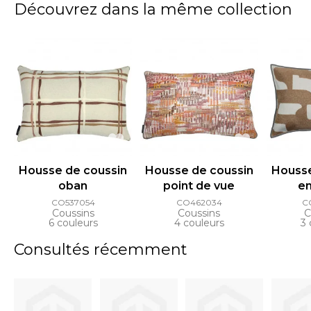
Découvrez dans la même collection
Housse de coussin
Housse de coussin
Housse
oban
point de vue
en
CO537054
CO462034
C
Coussins
Coussins
C
6 couleurs
4 couleurs
3 
Consultés récemment