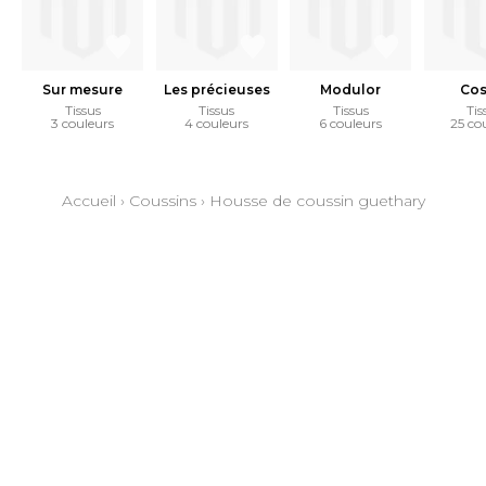
Sur mesure
Les précieuses
Modulor
Co
Tissus
Tissus
Tissus
Tis
3 couleurs
4 couleurs
6 couleurs
25 co
Accueil
›
Coussins
›
Housse de coussin guethary