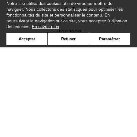
Notre site utilise des cookies afin de vous permettre de
Newsletter
naviguer. Nous collectons des statistiques pour optimiser les
fonctionnalités du site et personnaliser le contenu. En
Contact
poursuivant la navigation sur ce site, vous acceptez l'utilisation
des cookies.
En savoir plus
Où nous trouver ?
Accepter
Refuser
Paramétrer
Contract
Glossaire
Symbole
Presse
Cookies
Rejoignez-nous !