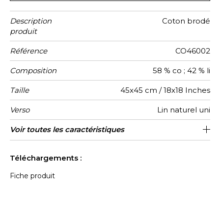
Description
Coton brodé
produit
Référence
CO46002
Composition
58 % co ; 42 % li
Taille
45x45 cm / 18x18 Inches
Verso
Lin naturel uni
Finition
Fermeture
Entretien
Pays
Voir toutes les caractéristiques
Zippee invisible
Point bourdon
Tunisie
d'origine
Voir moins de caractéristiques
Téléchargements :
Fiche produit