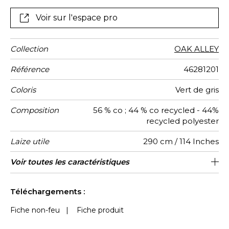
alimentaires. Les bouteilles et emballages sont
broyés, ensuite fondus, pour être transformés en
Voir sur l'espace pro
fibre, puis en fil et enfin en tissu de polyester recyclé.
Collection
OAK ALLEY
Référence
46281201
Coloris
Vert de gris
Composition
56 % co ; 44 % co recycled - 44%
recycled polyester
Laize utile
290 cm / 114 Inches
Rétrécissement
Test
Usage
Wyzenbeek
Sens
Poids g/m²
Performance
Usage
Entretien
Pays
Conseils
Voir toutes les caractéristiques
Les tissus peuvent être tournés pour la
Siège à usage classique : 20.000 à
De large
aw - 0.15
35000
35000
Inde
<3%
210
Martindale
martindale
Accoustique
d'origine
de
40.000 cycles (Martindale) et/ou 15,000
confection
confection
Voir moins de caractéristiques
à 30,000 doubles rubs (Wyzenbeek)
Téléchargements :
Fiche non-feu
|
Fiche produit