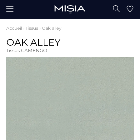
Accueil
›
Tissus
›
Oak alley
OAK ALLEY
Tissus CAMENGO