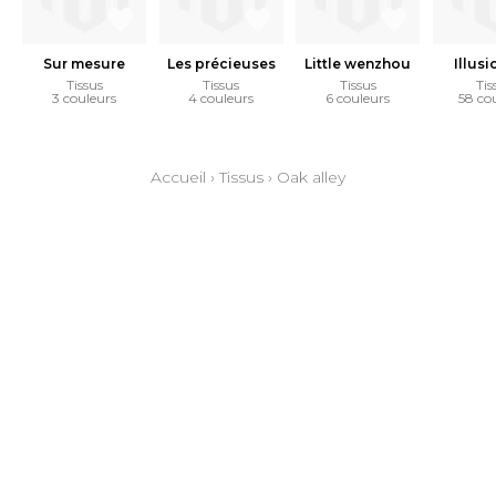
Sur mesure
Les précieuses
Little wenzhou
Illusi
Tissus
Tissus
Tissus
Tis
3 couleurs
4 couleurs
6 couleurs
58 co
Accueil
›
Tissus
›
Oak alley