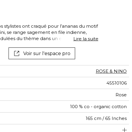
os stylistes ont craqué pour l’ananas du motif
infini, se range sagement en file indienne,
idulées du thème dans un esprit très
Lire la suite
Voir sur l'espace pro
ROSE & NINO
45510106
Rose
100 % co - organic cotton
165 cm / 65 Inches
16 cm / 6 Inches
16 cm / 6 Inches
Raccord droit
De large
Inde
<3%
171