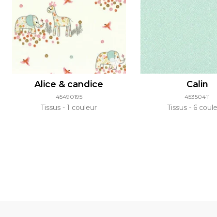
Alice & candice
Calin
45490195
45350411
Tissus
1 couleur
Tissus
6 coule