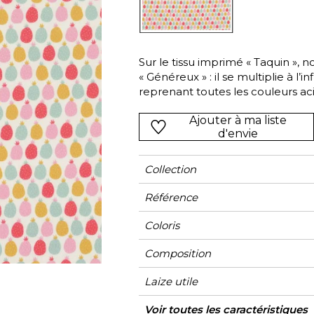
Vert
Rose
Rouge
rs
Vert
Sur le tissu imprimé « Taquin », n
« Généreux » : il se multiplie à l’
Violet
reprenant toutes les couleurs ac
moderne et vitaminé !
Ajouter à ma liste
d'envie
Collection
Référence
Coloris
Composition
Laize utile
Rétrécissement
Raccord
Sens
Poids g/m²
Usage
Entretien
Pays d'origine
Rapport Horizontal
Rapport Vertical
Voir toutes les caractéristiques