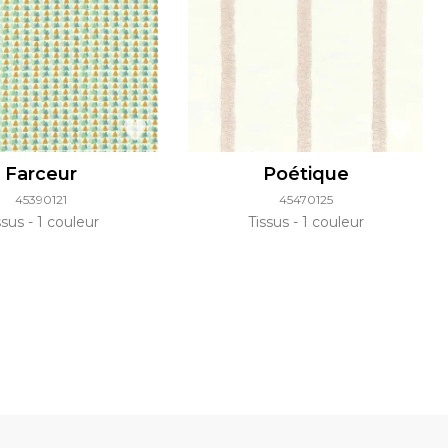
Farceur
Poétique
45390121
45470125
ssus
1 couleur
Tissus
1 couleur