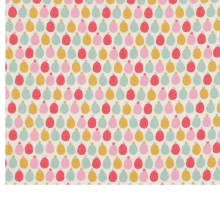
Satin
Soie
Velou