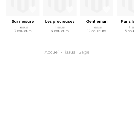
Sur mesure
Les précieuses
Gentleman
Paris 
Tissus
Tissus
Tissus
Tis
3 couleurs
4 couleurs
12 couleurs
5 cou
Accueil
›
Tissus
›
Sage