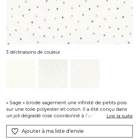
3 déclinaisons de couleur
« Sage » brode sagement une infinité de petits pois
sur une toile polyester et coton. Il a été conçu dans
un joli dégradé rose coordonné à l’univers « Olivia &
Lire la suite
Léa », ou en dégradé beige assorti au thème « Nino ».
Cet adorable intemporel est un grand classique de la
Ajouter à ma liste d'envie
décoration pour le bébé, toujours apprécié !