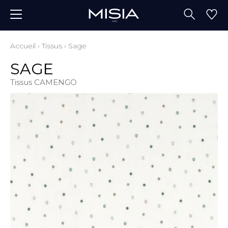
Accueil
›
Tissus
›
Sage
SAGE
Tissus CAMENGO