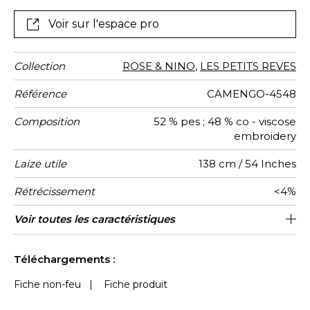
Voir sur l'espace pro
Collection
ROSE & NINO
,
LES PETITS REVES
Référence
CAMENGO-4548
Composition
52 % pes ; 48 % co - viscose
embroidery
Laize utile
138 cm / 54 Inches
Rétrécissement
<4%
Raccord
Sens
Poids g/m²
Performance
Usage
Entretien
Pays
Rapport
Rapport
Caractéristiques
Voir toutes les caractéristiques
23 cm / 9 Inches
23 cm / 9 Inches
Raccord droit
De large
aw - 0.15
Inde
240
Accoustique
d'origine
Horizontal
Vertical
Outdoor
Voir moins de caractéristiques
Téléchargements :
Fiche non-feu
|
Fiche produit