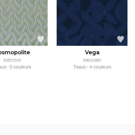
osmopolite
Vega
30570329
35840389
ssus
5 couleurs
Tissus
4 couleurs