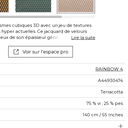
ismes cubiques 3D avec un jeu de textures
 hyper actuelles. Ce jacquard de velours
eux de son épaisseur généreuse, afin
Lire la suite
ynamique et vraiment moderne. Plus doux,
ls affichent une personnalité esthétique
Voir sur l'espace pro
RAINBOW 4
A44930474
Terracotta
75 % vi ; 25 % pes
140 cm / 55 Inches
sage classique : 20.000 à 40.000 cycles (Martindale) et/ou
7 cm / 3 Inches
3 cm / 1 Inches
Raccord droit
Belgique
De large
aw - 0.15
30000
586