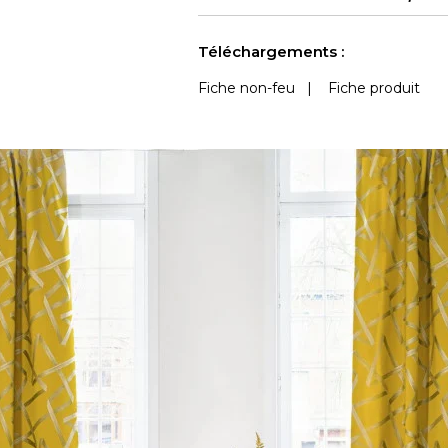
martindale
Accoustique
Outdoor
Voir moins de caractéristiques
Téléchargements :
Fiche non-feu
|
Fiche produit