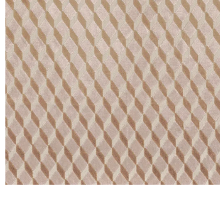
Satin
Soie
Velou