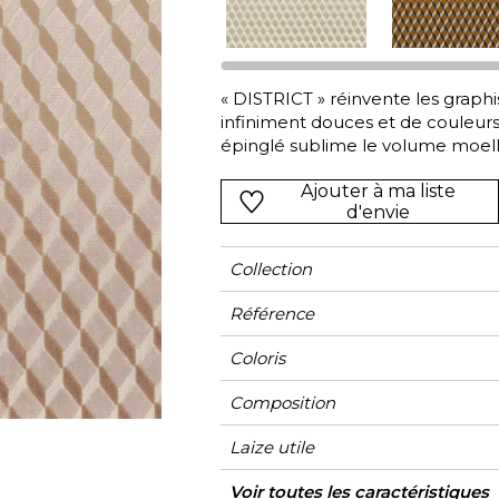
Vert
Rose
Rouge
rs
Vert
« DISTRICT » réinvente les graph
infiniment douces et de couleurs
Violet
épinglé sublime le volume moell
d'offrir aux sièges une allure d
Ajouter à ma liste
plus confortables, plus subtils, i
d'envie
remarquable.
Collection
Référence
Coloris
Composition
Laize utile
Raccord
Test Martindale
Usage
Sens
Poids g/m²
Performance
Usage
Entretien
Pays d'origine
Rapport Horizontal
Rapport Vertical
Caractéristiques
Voir toutes les caractéristiques
Siège à u