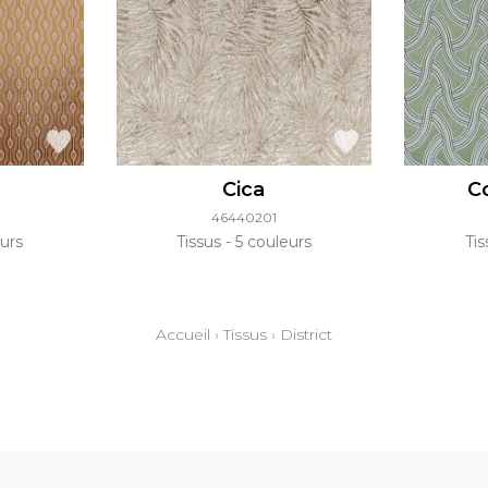
Cica
C
46440201
urs
Tissus
5 couleurs
Ti
Accueil
›
Tissus
›
District