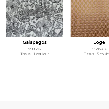
Galapagos
Loge
44830119
44050276
Tissus
1 couleur
Tissus
5 coule