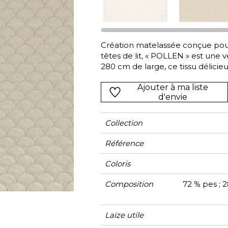
Vert
Rose
Rouge
rs
Vert
Création matelassée conçue pour l
têtes de lit, « POLLEN » est une v
Violet
280 cm de large, ce tissu délici
partir d’un très beau polyester co
Ajouter à ma liste
d'envie
Collection
Référence
Coloris
Composition
72 % pes ; 
Laize utile