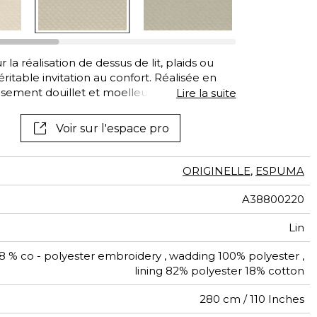
a réalisation de dessus de lit, plaids ou
éritable invitation au confort. Réalisée en
eusement douillet et moelleux est élaboré à
Lire la suite
ton à l’aspect lin, tout en douceur.
Voir sur l'espace pro
ORIGINELLE
,
ESPUMA
A38800220
Lin
28 % co - polyester embroidery , wadding 100% polyester ,
lining 82% polyester 18% cotton
280 cm / 110 Inches