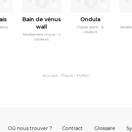
ais
Bain de vénus
Ondula
wall
leurs
Papier peint
6
Revêt
couleurs
Revêtement mural
4
couleurs
Accueil
›
Tissus
›
Pollen
Où nous trouver ?
Contract
Glossaire
S