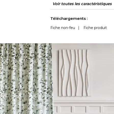
Raccord
Sens
Poids g/m²
Performance
Usage
Entretien
Pays d'origine
Rapport Horizontal
Rapport Vertical
Caractéristiques
Voir toutes les caractéristiques
Accoustique
Outdoor
Voir moins de caractéristiques
Téléchargements :
Fiche non-feu
|
Fiche produit