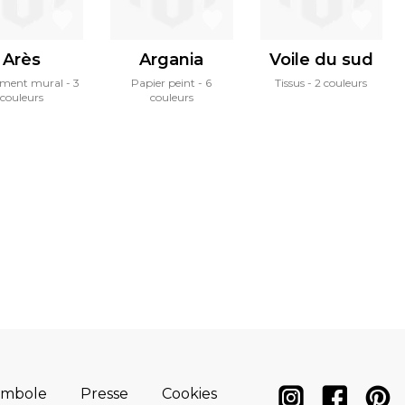
Arès
Argania
Voile du sud
ement mural
3
Papier peint
6
Tissus
2 couleurs
couleurs
couleurs
ymbole
Presse
Cookies