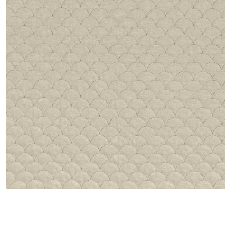
Satin
Soie
Velou