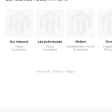
Sur mesure
Les précieuses
Midori
Oco
Tissus
Tissus
Revêtement mural
Papier
3 couleurs
4 couleurs
3 couleurs
13 co
Accueil
›
Tissus
›
Napo