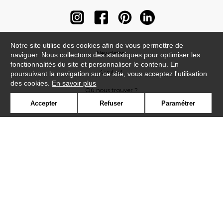
Notre site utilise des cookies afin de vous permettre de
Newsletter
naviguer. Nous collectons des statistiques pour optimiser les
fonctionnalités du site et personnaliser le contenu. En
Contact
poursuivant la navigation sur ce site, vous acceptez l'utilisation
des cookies.
En savoir plus
Où nous trouver ?
Accepter
Refuser
Paramétrer
Contract
Glossaire
Symbole
Presse
Cookies
Rejoignez-nous !