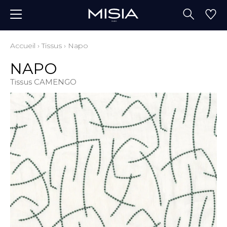
Accueil
›
Tissus
›
Napo
NAPO
Tissus CAMENGO