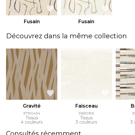
Fusain
Fusain
Découvrez dans la même collection
Gravité
Faisceau
B
37190434
36510196
3
Tissus
Tissus
4 couleurs
3 couleurs
3 
Consultés récemment