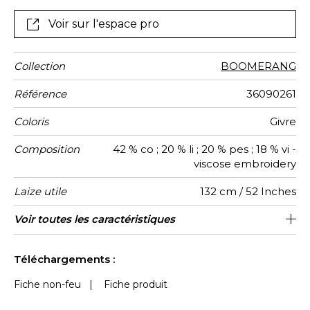
Voir sur l'espace pro
Collection
BOOMERANG
Référence
36090261
Coloris
Givre
Composition
42 % co ; 20 % li ; 20 % pes ; 18 % vi -
viscose embroidery
Laize utile
132 cm / 52 Inches
Rétrécissement
Raccord
Sens
Poids g/m²
Performance
Usage
Entretien
Pays
Rapport
Rapport
Voir toutes les caractéristiques
66 cm / 26 Inches
32 cm / 13 Inches
Raccord droit
De large
aw - 0.15
Inde
<2%
360
Accoustique
d'origine
Horizontal
Vertical
Voir moins de caractéristiques
Téléchargements :
Fiche non-feu
|
Fiche produit