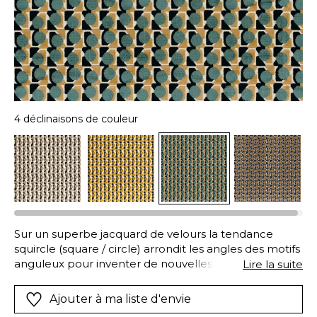
4 déclinaisons de couleur
Sur un superbe jacquard de velours la tendance
squircle (square / circle) arrondit les angles des motifs
anguleux pour inventer de nouvelles formes courbes
Lire la suite
et structurées. « CAPSULE » retravaille ici la
géométrie et les nuanciers selon un équilibre très
Ajouter à ma liste d'envie
réussi. Et vos fauteuils découvrent une nouvelle vie