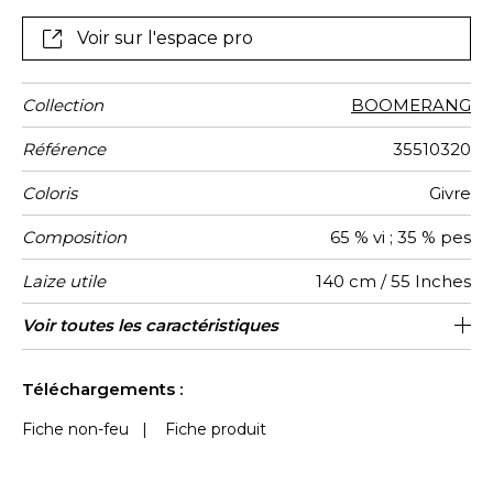
révélant une personnalité remarquable.
Voir sur l'espace pro
Collection
BOOMERANG
Référence
35510320
Coloris
Givre
Composition
65 % vi ; 35 % pes
Laize utile
140 cm / 55 Inches
Raccord
Test
Usage
Wyzenbeek
Sens
Poids g/m²
Usage
Entretien
Pays
Rapport
Rapport
Voir toutes les caractéristiques
Siège à usage classique : 20.000 à
7 cm / 3 Inches
7 cm / 3 Inches
Raccord droit
Belgique
De large
30000
20000
600
Martindale
martindale
d'origine
Horizontal
Vertical
40.000 cycles (Martindale) et/ou 15,000
Voir moins de caractéristiques
à 30,000 doubles rubs (Wyzenbeek)
Téléchargements :
Fiche non-feu
|
Fiche produit