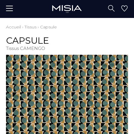
Accueil
›
Tissus
›
Capsule
CAPSULE
Tissus CAMENGO