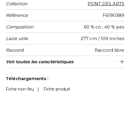
Collection
PONT DES ARTS
Référence
F6190389
Composition
60 % co ; 40 % pes
Laize utile
277 cm / 109 Inches
Raccord
Raccord libre
Test
Usage
Sens
Poids g/m²
Usage
Entretien
Pays
Voir toutes les caractéristiques
Siège à usage classique : 20.000 à
De large
35000
Inde
220
Martindale
martindale
d'origine
40.000 cycles (Martindale) et/ou 15,000
Voir moins de caractéristiques
à 30,000 doubles rubs (Wyzenbeek)
Téléchargements :
Fiche non-feu
|
Fiche produit