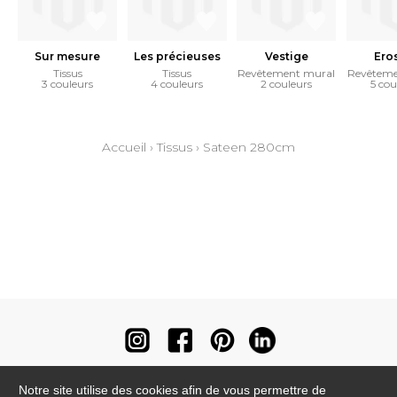
Sur mesure
Les précieuses
Vestige
Ero
Tissus
Tissus
Revêtement mural
Revêteme
3 couleurs
4 couleurs
2 couleurs
5 cou
Accueil
›
Tissus
›
Sateen 280cm
Notre site utilise des cookies afin de vous permettre de