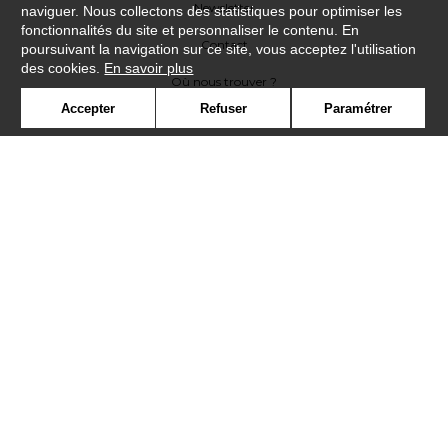
Newsletter
naviguer. Nous collectons des statistiques pour optimiser les
fonctionnalités du site et personnaliser le contenu. En
Contact
poursuivant la navigation sur ce site, vous acceptez l'utilisation
des cookies.
En savoir plus
Où nous trouver ?
Accepter
Refuser
Paramétrer
Contract
Glossaire
Symbole
Presse
Cookies
Rejoignez-nous !
©Misia2019
Confidentialité
Mentions légales