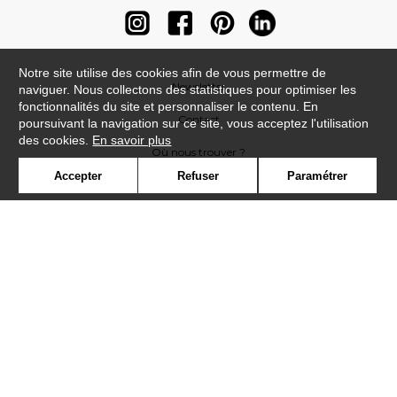
Notre site utilise des cookies afin de vous permettre de
Newsletter
naviguer. Nous collectons des statistiques pour optimiser les
fonctionnalités du site et personnaliser le contenu. En
Contact
poursuivant la navigation sur ce site, vous acceptez l'utilisation
des cookies.
En savoir plus
Où nous trouver ?
Accepter
Refuser
Paramétrer
Contract
Glossaire
Symbole
Presse
Cookies
Rejoignez-nous !