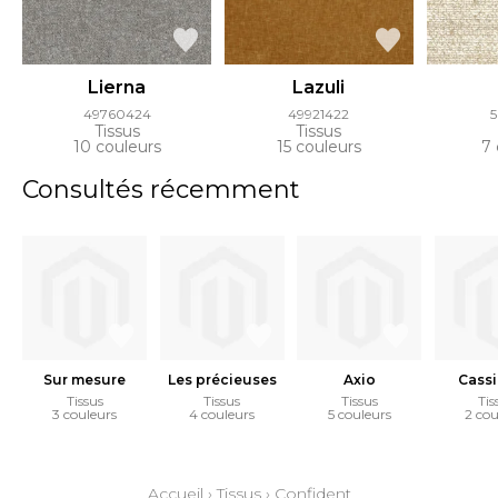
Lierna
Lazuli
49760424
49921422
5
Tissus
Tissus
10 couleurs
15 couleurs
7 
Consultés récemment
Sur mesure
Les précieuses
Axio
Cass
Tissus
Tissus
Tissus
Tis
3 couleurs
4 couleurs
5 couleurs
2 cou
Accueil
›
Tissus
›
Confident