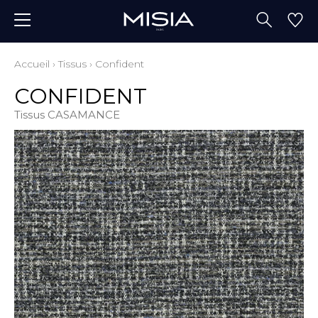
Accueil
›
Tissus
›
Confident
CONFIDENT
Tissus CASAMANCE