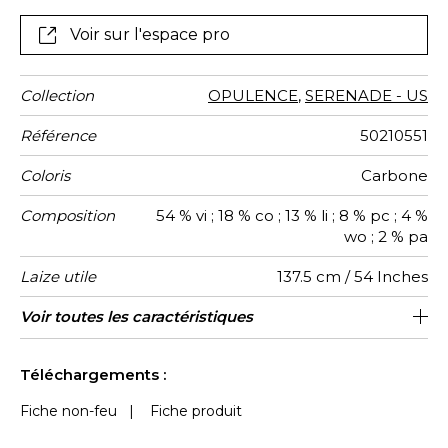
Voir sur l'espace pro
Collection
OPULENCE
,
SERENADE - US
Référence
50210551
Coloris
Carbone
Composition
54 % vi ; 18 % co ; 13 % li ; 8 % pc ; 4 %
wo ; 2 % pa
Laize utile
137.5 cm / 54 Inches
Raccord
Test
Usage
Wyzenbeek
Sens
Poids g/m²
Performance
Usage
Entretien
Pays
Voir toutes les caractéristiques
Siège à usage classique : 20.000 à
Raccord libre
De large
aw - 0.15
50000
75000
Italie
629
Martindale
martindale
Accoustique
d'origine
40.000 cycles (Martindale) et/ou 15,000
Voir moins de caractéristiques
à 30,000 doubles rubs (Wyzenbeek)
Téléchargements :
Fiche non-feu
|
Fiche produit