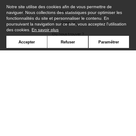
Notre site utilise des cookies afin de vous permettre de
Newsletter
naviguer. Nous collectons des statistiques pour optimiser les
fonctionnalités du site et personnaliser le contenu. En
Contact
poursuivant la navigation sur ce site, vous acceptez l'utilisation
des cookies.
En savoir plus
Où nous trouver ?
Accepter
Refuser
Paramétrer
Contract
Glossaire
Symbole
Presse
Cookies
Rejoignez-nous !