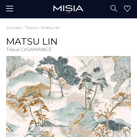
Accueil
›
Tissus
›
Matsu lin
MATSU LIN
Tissus CASAMANCE