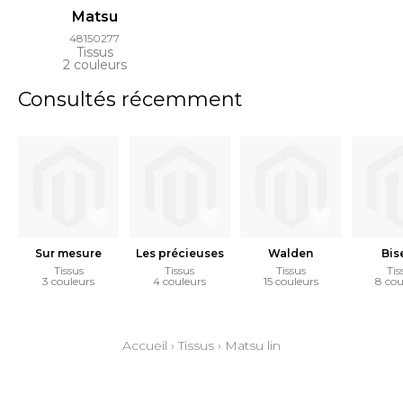
Matsu
48150277
Tissus
2 couleurs
Consultés récemment
Sur mesure
Les précieuses
Walden
Bis
Tissus
Tissus
Tissus
Tis
3 couleurs
4 couleurs
15 couleurs
8 cou
Accueil
›
Tissus
›
Matsu lin