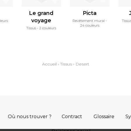
Le grand
Picta
voyage
leurs
Revêtement mural
Tissu
24 couleurs
Tissus
2 couleurs
Accueil
›
Tissus
›
Desert
Où nous trouver ?
Contract
Glossaire
S