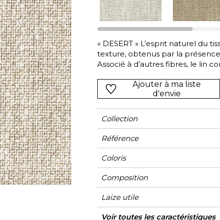
Vert
Rose
Rouge
rs
Vert
« DESERT » L’esprit naturel du t
texture, obtenus par la présence 
Violet
Associé à d’autres fibres, le lin 
en Italie, DESERT est parfaiteme
Ajouter à ma liste
d'envie
Collection
Référence
Coloris
Composition
Laize utile
Raccord
Test Martindale
Usage
Wyzenbeek
Sens
Poids g/m²
Performance
Usage
Entretien
Pays d'origine
Caractéristiques
Voir toutes les caractéristiques
Siège à u