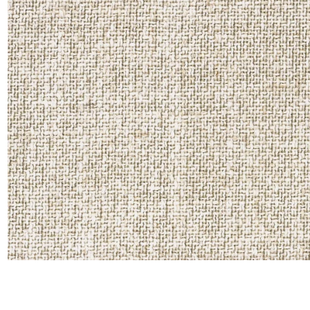
Satin
Soie
Velou