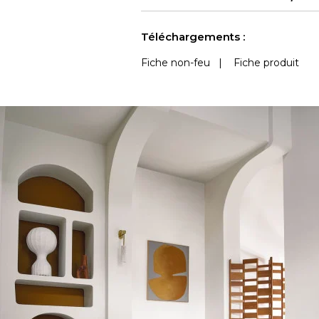
martindale
Accoustique
Outdoor
Voir moins de caractéristiques
Téléchargements :
Fiche non-feu
|
Fiche produit