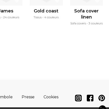
James
Gold coast
Sofa cover
linen
s
24 couleurs
Tissus
4 couleurs
Sofa covers
3 couleurs
ymbole
Presse
Cookies