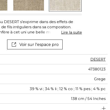
issu DESERT s’exprime dans des effets de
de fils irréguliers dans sa composition.
confère à cet uni une belle matité. Fabriqué
Lire la suite
nt adapté à la confection de sièges
Voir sur l'espace pro
DESERT
47380123
Grege
39 % vi ; 34 % li ; 12 % co ; 11 % pes ; 4 % pc
138 cm / 54 Inches
sage classique : 20.000 à 40.000 cycles (Martindale) et/ou
Raccord libre
De large
aw - 0.15
30000
35000
Italie
660