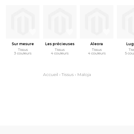
Sur mesure
Les précieuses
Aleora
Lug
Tissus
Tissus
Tissus
Tis
3 couleurs
4 couleurs
4 couleurs
5 cou
Accueil
›
Tissus
›
Maloja