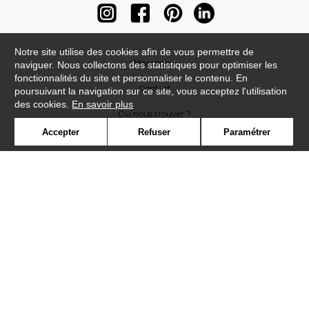
Notre site utilise des cookies afin de vous permettre de
Newsletter
naviguer. Nous collectons des statistiques pour optimiser les
fonctionnalités du site et personnaliser le contenu. En
Contact
poursuivant la navigation sur ce site, vous acceptez l'utilisation
des cookies.
En savoir plus
Où nous trouver ?
Accepter
Refuser
Paramétrer
Contract
Glossaire
Symbole
Presse
Cookies
Rejoignez-nous !