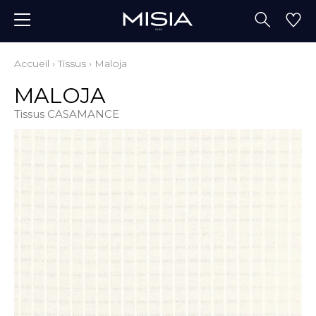
Accueil
›
Tissus
›
Maloja
MALOJA
Tissus CASAMANCE