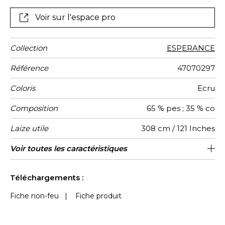
d’une construction ajourée, offriront une parfaite
transparence. Cette collection aérienne et vaporeuse
Voir sur l'espace pro
se décline dans une gamme de blancs et beiges
naturels.
Collection
ESPERANCE
Référence
47070297
Coloris
Ecru
Composition
65 % pes ; 35 % co
Laize utile
308 cm / 121 Inches
Rétrécissement
Raccord
Sens
Poids g/m²
Usage
Entretien
Pays
Conseils
Voir toutes les caractéristiques
Egalement adapté pour des confections
Raccord libre
De haut
Inde
<3%
80
d'origine
de
telles que les stores américains / les
confection
Voir moins de caractéristiques
tissus peuvent être tournés pour la
Téléchargements :
confection
Fiche non-feu
|
Fiche produit