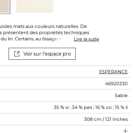
 voiles mats aux couleurs naturelles. De
les présentent des propriétés techniques
u lin. Certains, au tissage serré, se feront
Lire la suite
n permettant à la lumière de les traverser.
rée, offriront une parfaite transparence.
Voir sur l'espace pro
aporeuse se décline dans une gamme de
ESPERANCE
46920330
Sable
35 % vi ; 34 % pes ; 16 % co ; 15 % li
308 cm / 121 Inches
ement adapté pour des confections telles que les stores
Raccord libre
aw - 0.15
De haut
Inde
130