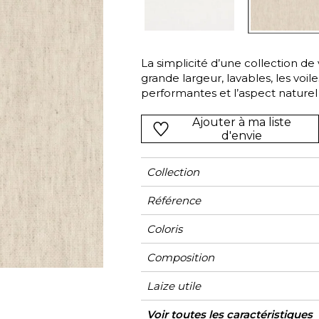
Vert
Rose
Rouge
rs
Vert
La simplicité d’une collection de
grande largeur, lavables, les voi
Violet
performantes et l’aspect naturel d
gardiens de votre intimité tout e
Ajouter à ma liste
D’autres, d’une construction ajou
d'envie
Cette collection aérienne et v
blancs et beiges naturels.
Collection
Référence
Coloris
Composition
Laize utile
Raccord
Sens
Poids g/m²
Performance
Usage
Entretien
Pays d'origine
Conseils de
Voir toutes les caractéristiques
Egal