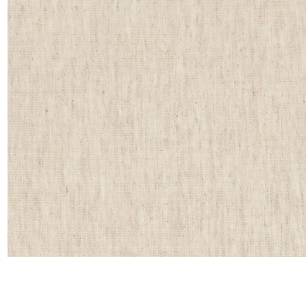
Satin
Soie
Velou