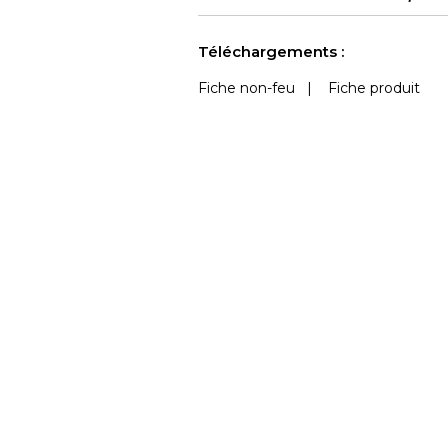
Accoustique
confection
améri
Voir moins de caractéristiques
Téléchargements :
Fiche non-feu
|
Fiche produit