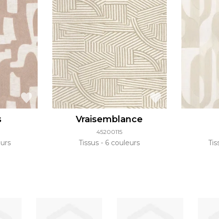
s
Vraisemblance
45200115
urs
Tissus
6 couleurs
Ti