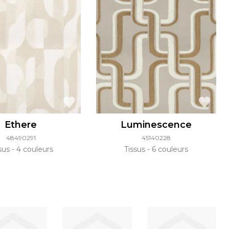
Ethere
Luminescence
48490291
45140228
ssus
4 couleurs
Tissus
6 couleurs