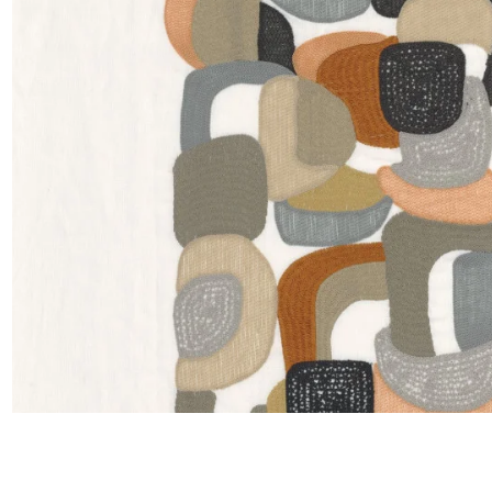
Satin
Soie
Velou