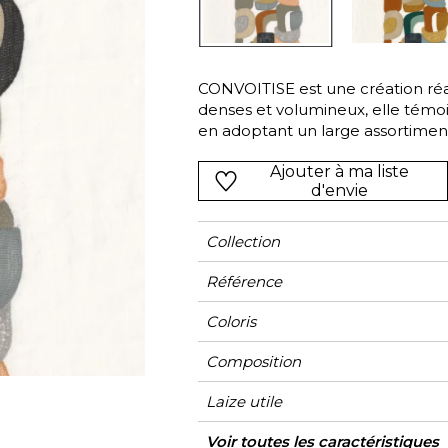
Vert
Rose
Rouge
rs
Vert
CONVOITISE est une création réali
denses et volumineux, elle témoi
Violet
en adoptant un large assortiment d
polyester à l’aspect laineux de l’a
Ajouter à ma liste
boucles suggérant l’art du croch
d'envie
harmonieuses. En mariant le lin
évoque l’artisanat d’exception d
CONVOITISE existe en trois versio
Collection
Référence
Coloris
Composition
Laize utile
Raccord
Sens
Poids g/m²
Performance
Usage
Entretien
Pays d'origine
Rapport Horizontal
Rapport Vertical
Voir toutes les caractéristiques