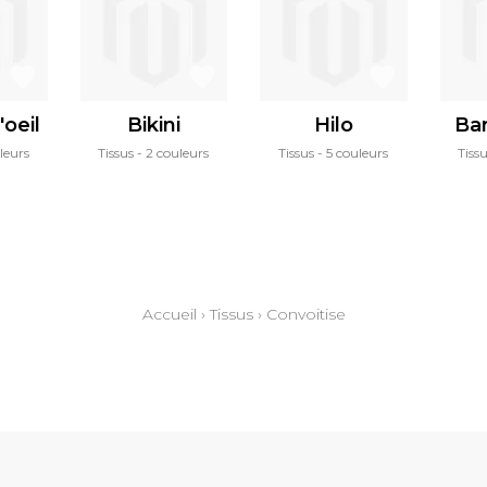
oeil
Bikini
Hilo
Bar
leurs
Tissus
2 couleurs
Tissus
5 couleurs
Tiss
Accueil
›
Tissus
›
Convoitise