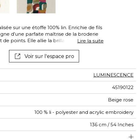
sée sur une étoffe 100% lin. Enrichie de fils
gne d’une parfaite maîtrise de la broderie
e points. Elle allie la brillance du
Lire la suite
crylique, associe le point plat à de petites
et et ordonne les formes en rayures
Voir sur l'espace pro
 à des ornements brodés, CONVOITISE
ans lequel chaque œuvre se révèle unique.
ns : écru, céladon et multicolore.
LUMINESCENCE
45190122
Beige rose
100 % li - polyester and acrylic embroidery
136 cm / 54 Inches
58 cm / 23 Inches
46 cm / 18 Inches
Raccord droit
De large
aw - 0.15
Inde
337