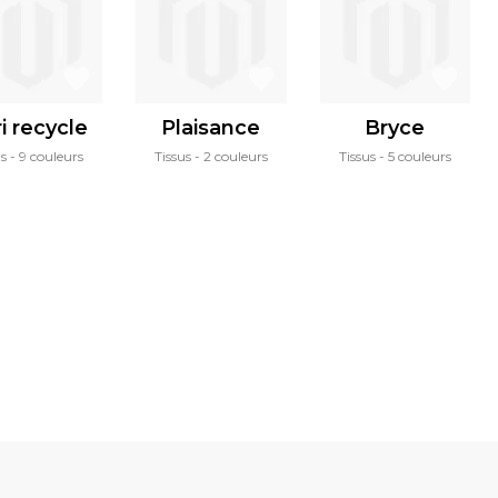
i recycle
Plaisance
Bryce
us
9 couleurs
Tissus
2 couleurs
Tissus
5 couleurs