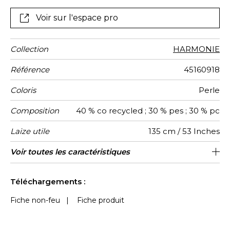
Voir sur l'espace pro
Collection
HARMONIE
Référence
45160918
Coloris
Perle
Composition
40 % co recycled ; 30 % pes ; 30 % pc
Laize utile
135 cm / 53 Inches
Raccord
Test
Usage
Wyzenbeek
Sens
Poids g/m²
Performance
Usage
Entretien
Pays
Caractéristiques
Voir toutes les caractéristiques
Siège à usage intensif : >40,000 cycles
Raccord libre
De large
aw - 0.15
40000
50000
Italie
720
Martindale
martindale
Accoustique
d'origine
Outdoor
(Martindale) et/ou >30,000 doubles rubs
Voir moins de caractéristiques
(Wyzenbeek)
Téléchargements :
Fiche non-feu
|
Fiche produit