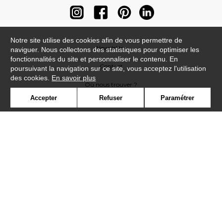
Notre site utilise des cookies afin de vous permettre de
Newsletter
naviguer. Nous collectons des statistiques pour optimiser les
fonctionnalités du site et personnaliser le contenu. En
Contact
poursuivant la navigation sur ce site, vous acceptez l'utilisation
des cookies.
En savoir plus
Où nous trouver ?
Accepter
Refuser
Paramétrer
Contract
Glossaire
Symbole
Presse
Cookies
Rejoignez-nous !