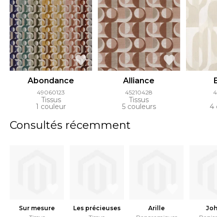
Abondance
Alliance
49060123
45210428
4
Tissus
Tissus
1 couleur
5 couleurs
4 
Consultés récemment
Sur mesure
Les précieuses
Arille
Joh