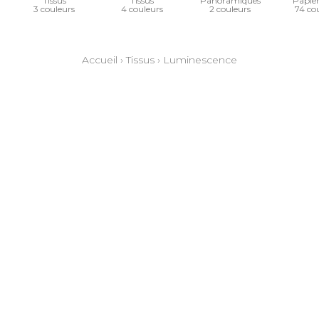
Tissus
Tissus
Panoramiques
Papier
3 couleurs
4 couleurs
2 couleurs
74 co
Accueil
›
Tissus
›
Luminescence