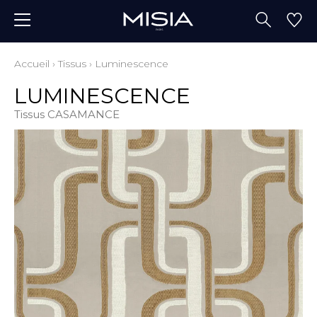
Accueil
›
Tissus
›
Luminescence
LUMINESCENCE
Tissus CASAMANCE