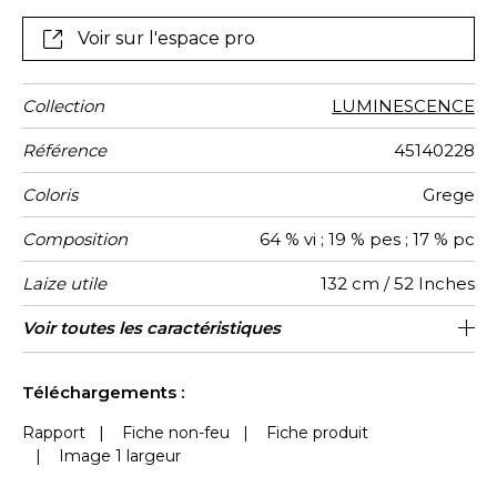
relief et caractère. La magie de la lumière opère
alors, capturant d’infinies nuances dans le drapé
Voir sur l'espace pro
fluide du tissu. Luminescence est proposée en six
coloris : naturel, beige, vanille, olive, céladon et
acajou.
Collection
LUMINESCENCE
Référence
45140228
Coloris
Grege
Composition
64 % vi ; 19 % pes ; 17 % pc
Laize utile
132 cm / 52 Inches
Raccord
Sens
Poids g/m²
Usage
Entretien
Pays
Rapport
Rapport
Voir toutes les caractéristiques
44 cm / 17 Inches
61 cm / 24 Inches
Raccord droit
De large
Inde
337
d'origine
Horizontal
Vertical
Voir moins de caractéristiques
Téléchargements :
Rapport
|
Fiche non-feu
|
Fiche produit
|
Image 1 largeur