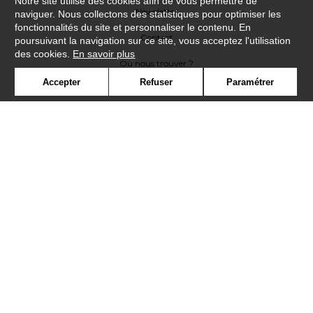
Notre site utilise des cookies afin de vous permettre de
Newsletter
naviguer. Nous collectons des statistiques pour optimiser les
fonctionnalités du site et personnaliser le contenu. En
Contact
poursuivant la navigation sur ce site, vous acceptez l'utilisation
des cookies.
En savoir plus
Où nous trouver ?
Accepter
Refuser
Paramétrer
Contract
Glossaire
Symbole
Presse
Cookies
Rejoignez-nous !