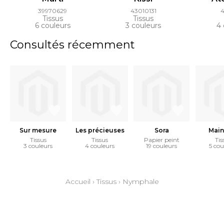
39970629
43010131
4
Tissus
Tissus
6 couleurs
3 couleurs
4 
Consultés récemment
Sur mesure
Les précieuses
Sora
Main
Tissus
Tissus
Papier peint
Tis
3 couleurs
4 couleurs
19 couleurs
5 cou
Accueil
›
Tissus
›
Nymphale