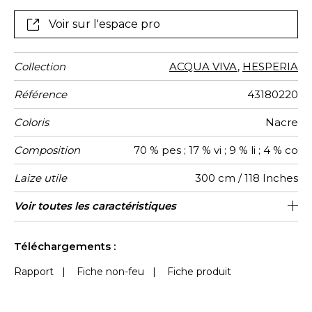
Voir sur l'espace pro
Collection
ACQUA VIVA
,
HESPERIA
Référence
43180220
Coloris
Nacre
Composition
70 % pes ; 17 % vi ; 9 % li ; 4 % co
Laize utile
300 cm / 118 Inches
Raccord
Test
Sens
Poids g/m²
Usage
Entretien
Pays
Rapport
Voir toutes les caractéristiques
35 cm / 14 Inches
Raccord droit
De large
Inde
260
-
Martindale
d'origine
Horizontal
Voir moins de caractéristiques
Téléchargements :
Rapport
|
Fiche non-feu
|
Fiche produit