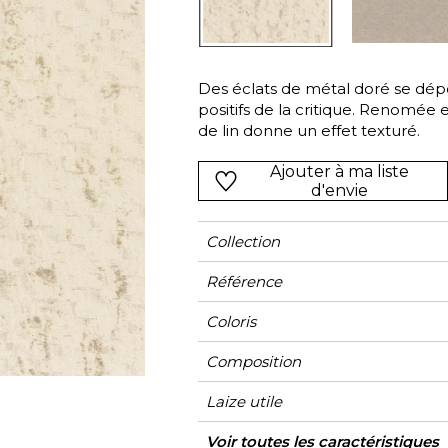
Vert
Rose
Rouge
rs
Vert
Des éclats de métal doré se dép
positifs de la critique. Renomée 
Violet
de lin donne un effet texturé.
Ajouter à ma liste
d'envie
Collection
Référence
Coloris
Composition
Laize utile
Rétrécissement
Raccord
Sens
Poids g/m²
Usage
Entretien
Pays d'origine
Voir toutes les caractéristiques