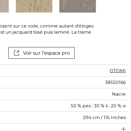
osent sur ce voile, comme autant d’éloges
est un jacquard tissé puis laminé. La trame
Voir sur l'espace pro
OTOMI
38550166
Nacre
50 % pes ; 30 % li ; 20 % vi
294 cm / 116 Inches
Raccord libre
De large
Turquie
<1%
120