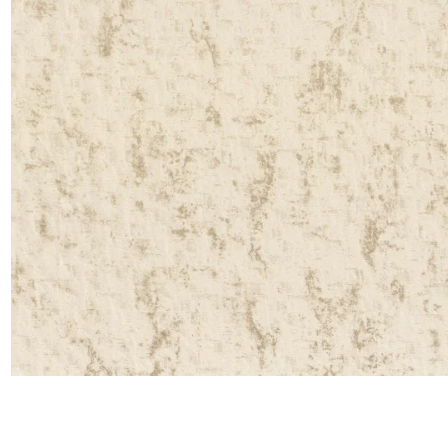
Satin
Soie
Velou