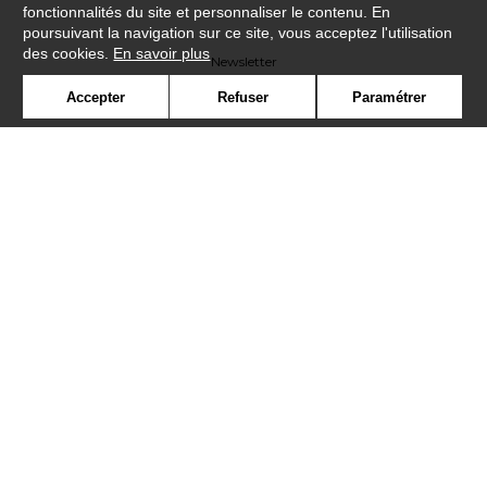
fonctionnalités du site et personnaliser le contenu. En
poursuivant la navigation sur ce site, vous acceptez l'utilisation
des cookies.
En savoir plus
Newsletter
Accepter
Refuser
Paramétrer
Contact
Où nous trouver ?
Contract
Glossaire
Symbole
Presse
Cookies
Rejoignez-nous !