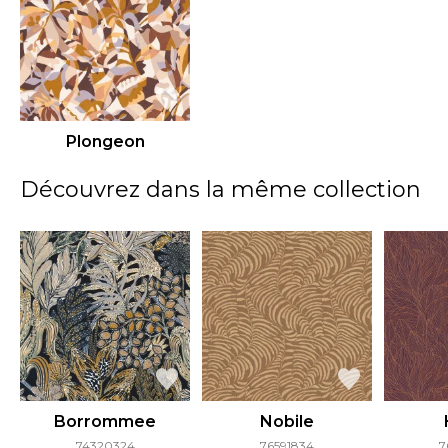
Plongeon
Découvrez dans la même collection
Borrommee
Nobile
74320324
76591834
7