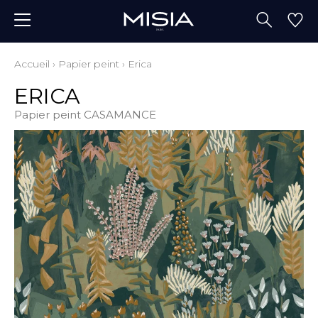
Accueil
›
Papier peint
›
Erica
ERICA
Papier peint CASAMANCE