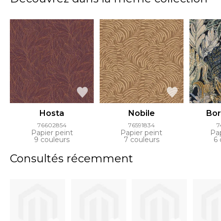
Hosta
Nobile
Bo
76602854
76591834
7
Papier peint
Papier peint
Pap
9 couleurs
7 couleurs
6 
Consultés récemment