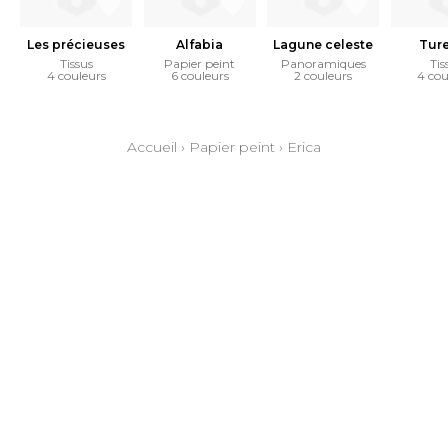
Les précieuses
Alfabia
Lagune celeste
Tur
Tissus
Papier peint
Panoramiques
Tis
4 couleurs
6 couleurs
2 couleurs
4 cou
Accueil
›
Papier peint
›
Erica