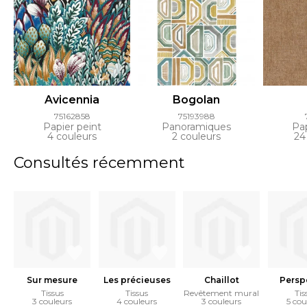
Avicennia
Bogolan
75162858
75193988
Papier peint
Panoramiques
Pap
4 couleurs
2 couleurs
24
Consultés récemment
Sur mesure
Les précieuses
Chaillot
Persp
Tissus
Tissus
Revêtement mural
Tis
3 couleurs
4 couleurs
3 couleurs
5 cou