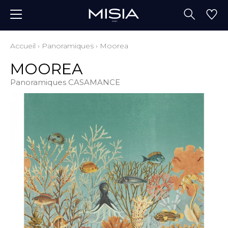
Accueil
›
Panoramiques
›
Moorea
MOOREA
Panoramiques CASAMANCE