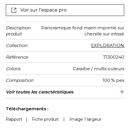
un tissu texturé, réalisé en chenille de polyester. Son
aspect irisé révèle toute la profondeur des dégradés
Voir sur l'espace pro
de couleurs. Moorea est proposé en 2 coloris.
Description
Panoramique fond marin imprimé sur
produit
chenille sur intissé
Collection
EXPLORATION
Référence
71300240
Coloris
Caraïbe / multicouleurs
Composition
100 % pes
Largeur d'un
Largeur
Nombre de
Poids g/m²
Entretien
Pose colle
Dépose
Norme COV
ASTME84
Norme
Pays
Voir toutes les caractéristiques
Encollage du mur
130 cm / 51 inches
Arrachage à sec
Epongeable
Belgique
260 cm
Class A
B s1 d0
420
A+
2
Lé
Totale
lés
euroclass
d'origine
Voir moins de caractéristiques
Téléchargements :
Rapport
|
Fiche produit
|
Image 1 largeur