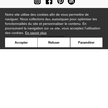
Notre site utilise des cookies afin de vous permettre de
Newsletter
naviguer. Nous collectons des statistiques pour optimiser les
fonctionnalités du site et personnaliser le contenu. En
Contact
poursuivant la navigation sur ce site, vous acceptez l'utilisation
des cookies.
En savoir plus
Où nous trouver ?
Accepter
Refuser
Paramétrer
Contract
Glossaire
Symbole
Presse
Cookies
Rejoignez-nous !