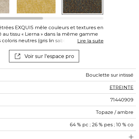
êtrées EXQUIS mêle couleurs et textures en
é au tissu « Lierna » dans la même gamme
 coloris neutres (gris lin sable et craie) que
Lire la suite
ambre moutarde et sable anthracite et
Voir sur l'espace pro
Bouclette sur intissé
ETREINTE
71440909
Topaze / ambre
64 % pc ; 26 % pes ; 10 % co
130 cm / 51 Inches
Encollage du mur
Vendu au mètre
Arrachage à sec
Epongeable
B-s1, d0
Class B
Italie
923
A+