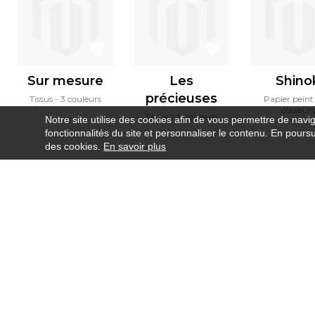
Sur mesure
Les
Shino
précieuses
Tissus
3 couleurs
Papier peint
couleurs
Tissus
4 couleurs
Notre site utilise des cookies afin de vous permettre de navi
fonctionnalités du site et personnaliser le contenu. En poursui
des cookies.
En savoir plus
Newsletter
Contact