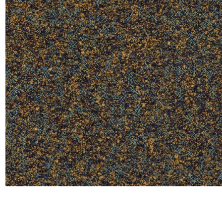
Satin
Soie
Velou