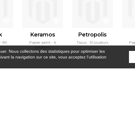
k
Keramos
Petropolis
89
Papier peint
6
Tissus
51 couleurs
Pap
couleurs
guer. Nous collectons des statistiques pour optimiser les
vant la navigation sur ce site, vous acceptez l'utilisation
Accueil
›
Revêtement mural
›
Exquis
Où nous trouver ?
Contract
Glossaire
S
Rejoignez-nous !