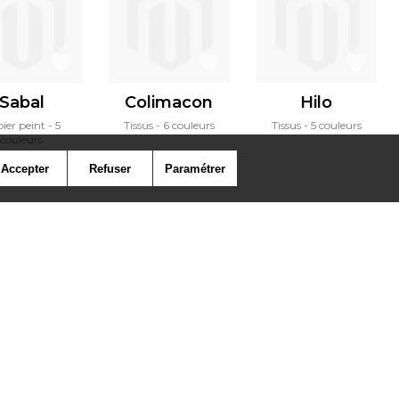
Sabal
Colimacon
Hilo
ier peint
5
Tissus
6 couleurs
Tissus
5 couleurs
couleurs
Accepter
Refuser
Paramétrer
ymbole
Presse
Cookies