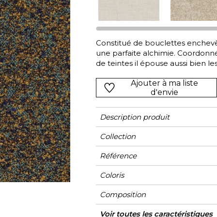
Vert
Rose
Rouge
rs
Vert
Constitué de bouclettes enchev
une parfaite alchimie. Coordonn
Violet
de teintes il épouse aussi bien les
les coloris mélangés (topaze et 
Ajouter à ma liste
fauve).
d'envie
Description produit
Collection
Référence
Coloris
Composition
Largeur
Hauteur
Poids g/m²
Entretien
Pose colle
Dépose
Norme COV
ASTME84
Norme euroclass
Pays d'origine
Voir toutes les caractéristiques