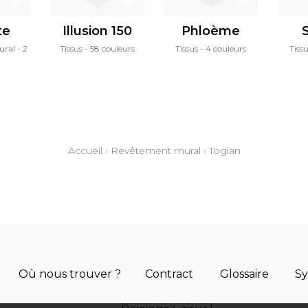
te
Illusion 150
Phloème
ural
2
Tissus
58 couleurs
Tissus
4 couleurs
Tiss
Accueil
›
Revêtement mural
›
Togian
Où nous trouver ?
Contract
Glossaire
S