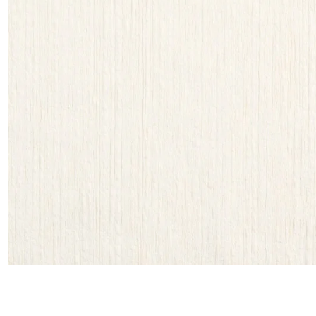
Satin
Soie
Velou