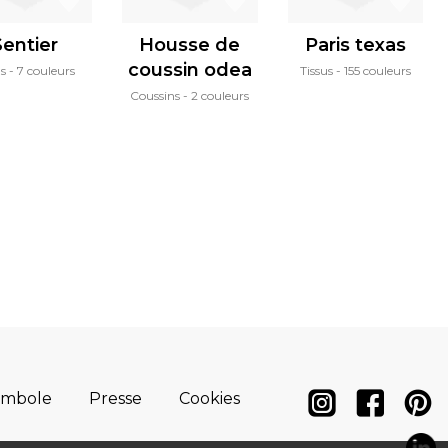
Sentier
Housse de
Paris texas
coussin odea
us
7 couleurs
Tissus
155 couleurs
Coussins
2 couleurs
ymbole
Presse
Cookies