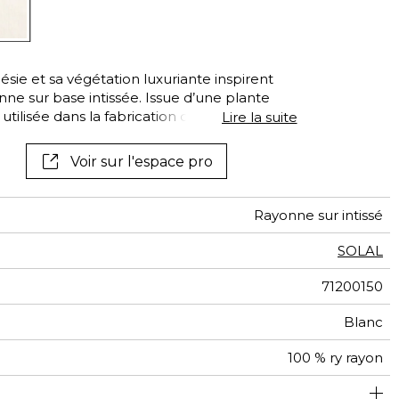
sie et sa végétation luxuriante inspirent
ne sur base intissée. Issue d’une plante
utilisée dans la fabrication du tissu, cette
Lire la suite
e bois et de coton. Son aspect soyeux et
ans une dimension tactile et visuelle vers
Voir sur l'espace pro
Rayonne sur intissé
SOLAL
71200150
Blanc
100 % ry rayon
Encollage du mur
91 cm / 36 Inches
Vendu au mètre
Arrachage à sec
Corée du sud
Epongeable
Class A
B s1 d0
370
A+