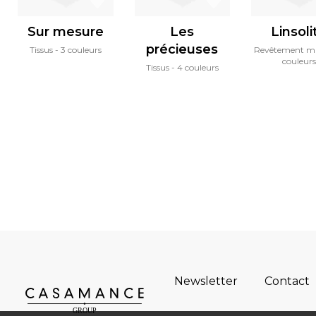
Sur mesure
Les
Linsoli
précieuses
Tissus
3 couleurs
Revêtement m
couleurs
Tissus
4 couleurs
Newsletter
Contact