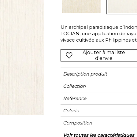
Vert
Rose
Rouge
rs
Vert
Un archipel paradisiaque d’Indoné
TOGIAN, une application de rayon
Violet
vivace cultivée aux Philippines et 
fibre écologique mêle la pulpe d
Ajouter à ma liste
son beau drapé nous emportent d
d'envie
le plus beau des voyages.
Description produit
Collection
Référence
Coloris
Composition
Largeur
Hauteur
Poids g/m²
Entretien
Pose colle
Dépose
Norme COV
ASTME84
Norme euroclass
Pays d'origine
Voir toutes les caractéristiques