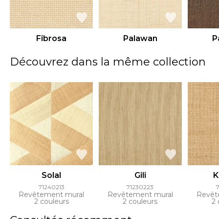
Fibrosa
Palawan
P
Découvrez dans la même collection
Solal
Gili
K
71240213
71230223
Revêtement mural
Revêtement mural
Revêt
2 couleurs
2 couleurs
2 