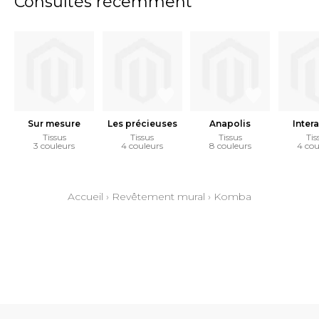
Consultés récemment
Sur mesure
Les précieuses
Anapolis
Inter
Tissus
Tissus
Tissus
Tis
3 couleurs
4 couleurs
8 couleurs
4 cou
Accueil
›
Revêtement mural
›
Komba