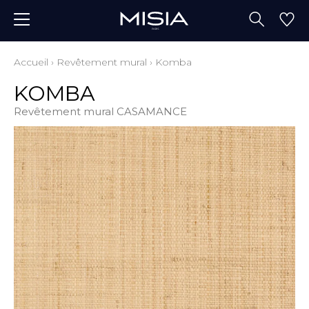
Accueil
›
Revêtement mural
›
Komba
KOMBA
Revêtement mural CASAMANCE