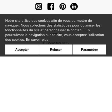
Notre site utilise des cookies afin de vous permettre de
Newsletter
naviguer. Nous collectons des statistiques pour optimiser les
fonctionnalités du site et personnaliser le contenu. En
Contact
poursuivant la navigation sur ce site, vous acceptez l'utilisation
des cookies.
En savoir plus
Où nous trouver ?
Accepter
Refuser
Paramétrer
Contract
Glossaire
Symbole
Presse
Cookies
Rejoignez-nous !