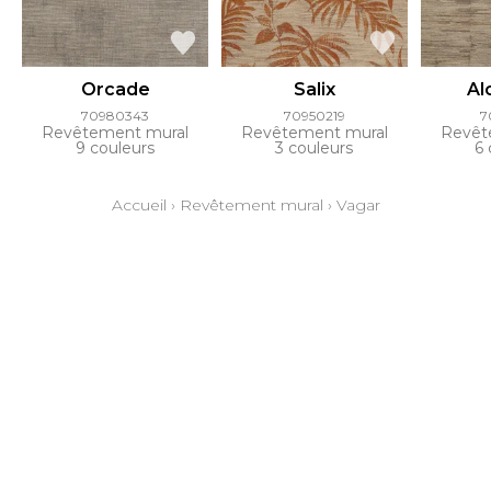
Orcade
Salix
Al
70980343
70950219
7
Revêtement mural
Revêtement mural
Revêt
9 couleurs
3 couleurs
6 
Accueil
›
Revêtement mural
›
Vagar