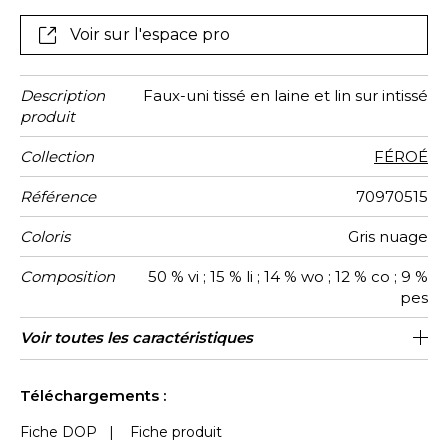
elles se mêlent dans un fil de trame irrégulier
composé surtout de laine et de lin. Un tableau à
Voir sur l'espace pro
l’horizontalité apaisante, qui évoque les paysages à
perte de vue des Féroé.
Description
Faux-uni tissé en laine et lin sur intissé
produit
Collection
FÉROÉ
Référence
70970515
Coloris
Gris nuage
Composition
50 % vi ; 15 % li ; 14 % wo ; 12 % co ; 9 %
pes
Largeur
Hauteur
Poids g/m²
Entretien
Pose colle
Dépose
Norme COV
ASTME84
Norme
Pays
Voir toutes les caractéristiques
138 cm / 54 Inches
Encollage du mur
Vendu au mètre
Epongeable
Belgique
Pelable
B-s1, d0
Class A
470
A+
euroclass
d'origine
Voir moins de caractéristiques
Téléchargements :
Fiche DOP
|
Fiche produit