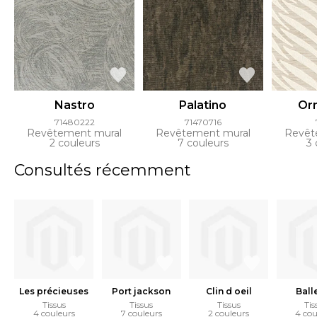
Nastro
Palatino
Or
71480222
71470716
Revêtement mural
Revêtement mural
Revêt
2 couleurs
7 couleurs
3 
Consultés récemment
Les précieuses
Port jackson
Clin d oeil
Ball
Tissus
Tissus
Tissus
Tis
4 couleurs
7 couleurs
2 couleurs
4 cou