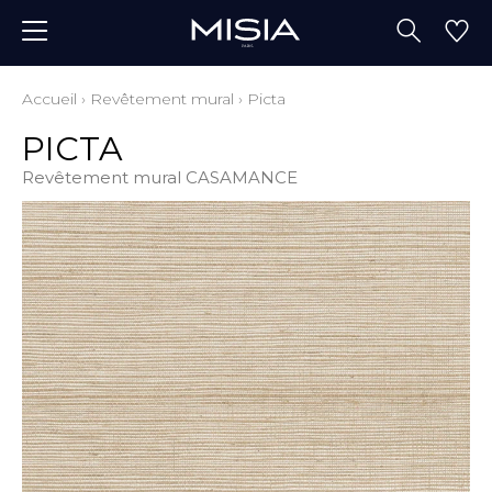
Accueil
›
Revêtement mural
›
Picta
PICTA
Revêtement mural CASAMANCE