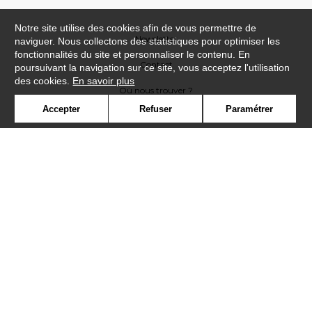
Notre site utilise des cookies afin de vous permettre de
Newsletter
naviguer. Nous collectons des statistiques pour optimiser les
fonctionnalités du site et personnaliser le contenu. En
Contact
poursuivant la navigation sur ce site, vous acceptez l'utilisation
des cookies.
En savoir plus
Où nous trouver ?
Accepter
Refuser
Paramétrer
Contract
Glossaire
Symbole
Presse
Cookies
Rejoignez-nous !