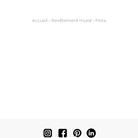
Accueil
›
Revêtement mural
›
Picta