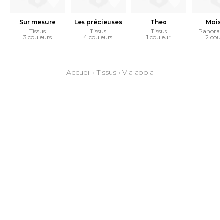
Sur mesure
Les précieuses
Theo
Moi
Tissus
Tissus
Tissus
Panora
3 couleurs
4 couleurs
1 couleur
2 cou
Accueil
›
Tissus
›
Via appia