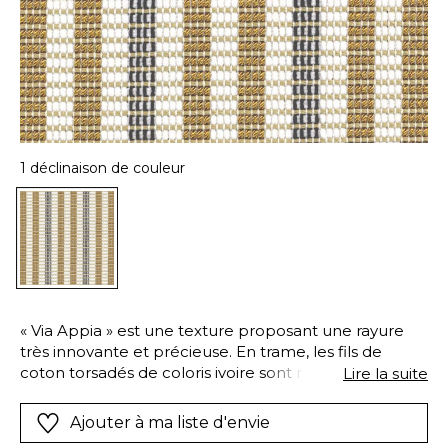
1 déclinaison de couleur
« Via Appia » est une texture proposant une rayure
très innovante et précieuse. En trame, les fils de
coton torsadés de coloris ivoire sont rythmés de fils
Lire la suite
satinés de polyester, jouant d’effets mats et brillants
dans le motif de la rayure. En chaîne, un fil
Ajouter à ma liste d'envie
pareillement satiné quadrille l’étoffe pour lui