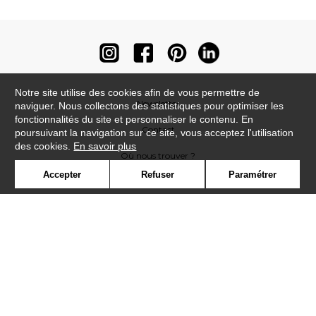
Notre site utilise des cookies afin de vous permettre de
Newsletter
naviguer. Nous collectons des statistiques pour optimiser les
fonctionnalités du site et personnaliser le contenu. En
Contact
poursuivant la navigation sur ce site, vous acceptez l'utilisation
des cookies.
En savoir plus
Où nous trouver ?
Accepter
Refuser
Paramétrer
Contract
Glossaire
Symbole
Presse
Cookies
Rejoignez-nous !