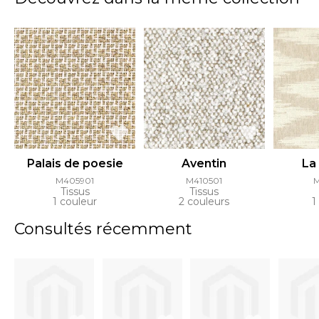
Palais de poesie
Aventin
La
M405901
M410501
Tissus
Tissus
1 couleur
2 couleurs
1
Consultés récemment