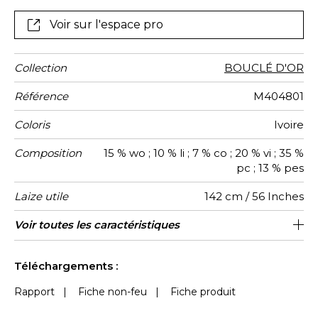
motif chevron.
Voir sur l'espace pro
Collection
BOUCLÉ D'OR
Référence
M404801
Coloris
Ivoire
Composition
15 % wo ; 10 % li ; 7 % co ; 20 % vi ; 35 %
pc ; 13 % pes
Laize utile
142 cm / 56 Inches
Raccord
Test
Usage
Wyzenbeek
Sens
Poids g/m²
Usage
Entretien
Pays
Rapport
Rapport
Voir toutes les caractéristiques
Siège à usage classique : 20.000 à
52 cm / 20 Inches
71 cm / 28 Inches
Raccord droit
De large
40000
20000
Italie
1000
Martindale
martindale
d'origine
Horizontal
Vertical
40.000 cycles (Martindale) et/ou 15,000
Voir moins de caractéristiques
à 30,000 doubles rubs (Wyzenbeek)
Téléchargements :
Rapport
|
Fiche non-feu
|
Fiche produit