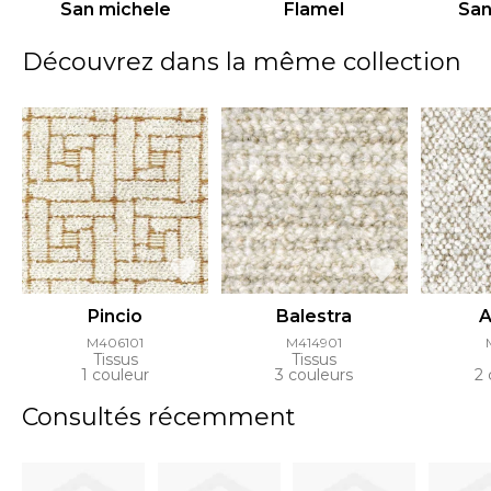
San michele
Flamel
San
Découvrez dans la même collection
Pincio
Balestra
A
M406101
M414901
Tissus
Tissus
1 couleur
3 couleurs
2 
Consultés récemment