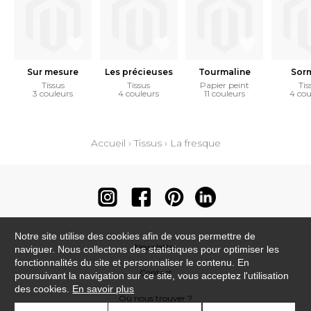
Sur mesure
Les précieuses
Tourmaline
Sor
Tissus
Tissus
Papier peint
Tis
3 couleurs
4 couleurs
11 couleurs
4 cou
Accueil
›
Tissus
›
La fresque
Notre site utilise des cookies afin de vous permettre de
Newsletter
naviguer. Nous collectons des statistiques pour optimiser les
fonctionnalités du site et personnaliser le contenu. En
Contact
poursuivant la navigation sur ce site, vous acceptez l'utilisation
des cookies.
En savoir plus
Où nous trouver ?