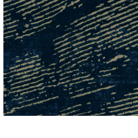
Moda
Polye
Satin
Soie
Velou