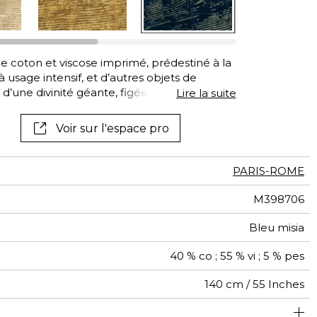
Voir tous les tissus
Voir tous les
revêtements muraux
de coton et viscose imprimé, prédestiné à la
 usage intensif, et d’autres objets de
 d’une divinité géante, figées à jamais dans
Lire la suite
ent est le fruit d’une impression au cadre
su pour permettre à une impression dorée de
Voir sur l'espace pro
urs. Une phase de finition, dite « stone Wash
lours au contact de pierres ponces, pour lui
sement craquelé. Les trois coloris Écru,
PARIS-ROME
nation dorée ; les trois autres, Argent, Gris
nation argentée.
M398706
Bleu misia
40 % co ; 55 % vi ; 5 % pes
140 cm / 55 Inches
usage intensif : >40,000 cycles (Martindale) et/ou >30,000
140 cm / 55 Inches
73 cm / 29 Inches
Raccord libre
De large
aw - 0.15
45000
45000
Italie
665