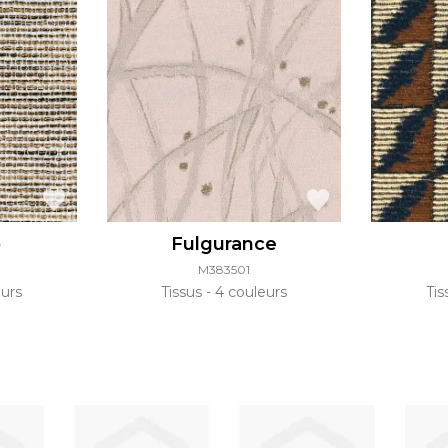
o
Fulgurance
M383501
urs
Tissus
4 couleurs
Ti