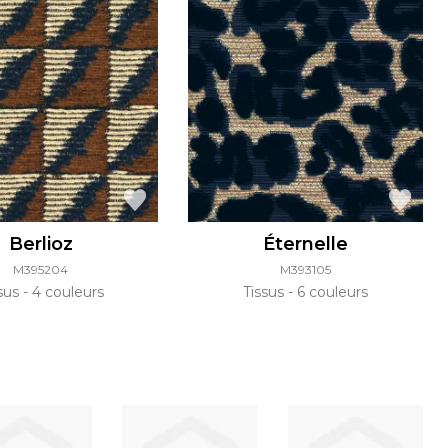
Berlioz
Éternelle
M395204
M393105
ssus
4 couleurs
Tissus
6 couleurs