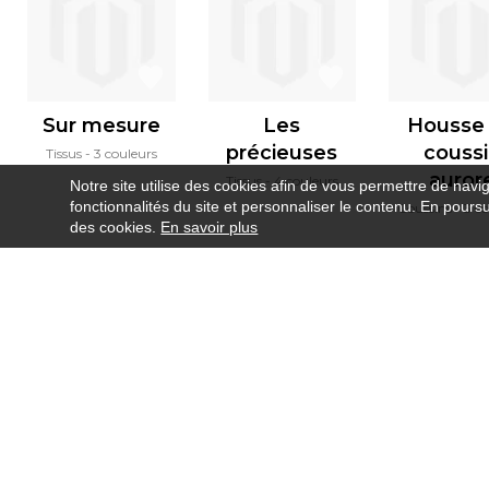
Sur mesure
Les
Housse
précieuses
couss
Tissus
3 couleurs
auror
Tissus
4 couleurs
Notre site utilise des cookies afin de vous permettre de navi
fonctionnalités du site et personnaliser le contenu. En poursui
Coussins
3 c
des cookies.
En savoir plus
Newsletter
Contact