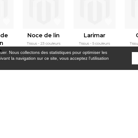
 de
Noce de lin
Larimar
in
Tissus
23 couleurs
Tissus
5 couleurs
Tiss
e
guer. Nous collectons des statistiques pour optimiser les
vant la navigation sur ce site, vous acceptez l'utilisation
ouleurs
Accueil
›
Tissus
›
Luce di roma
Où nous trouver ?
Contract
Glossaire
S