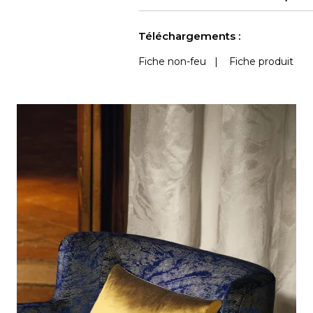
Accoustique
Outdoor
Voir moins de caractéristiques
Téléchargements :
Fiche non-feu
|
Fiche produit