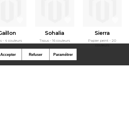
Gaillon
Sohalia
Sierra
us
4 couleurs
Tissus
16 couleurs
Papier peint
20
couleurs
Accepter
Refuser
Paramétrer
ymbole
Presse
Cookies