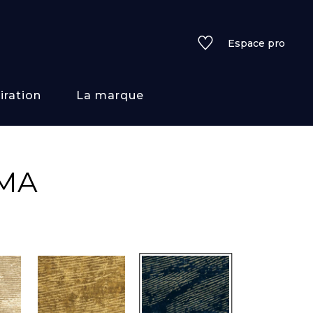
Espace pro
iration
La marque
rs
OMA
i/texture
f
uleurs