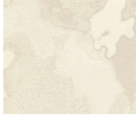
Moda
Polye
Satin
Soie
Velou