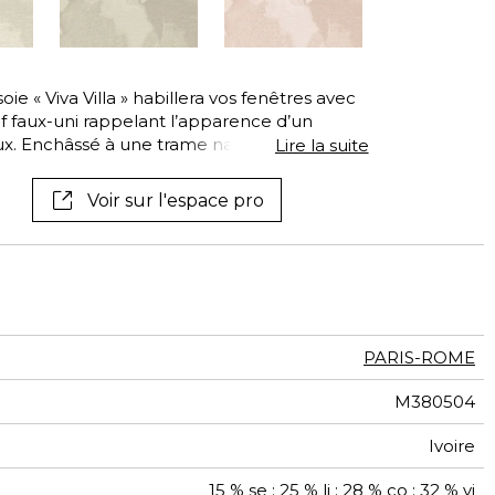
Voir tous les tissus
Voir tous les
revêtements muraux
soie « Viva Villa » habillera vos fenêtres avec
f faux-uni rappelant l’apparence d’un
aux. Enchâssé à une trame naturelle de coton
Lire la suite
les grands aplats soyeux et les incursions de
rillance et d’épaisseur d’une grande
Voir sur l'espace pro
 décline dans une gamme de quatre coloris aux
 Albâtre, Ivoire et Grège.
PARIS-ROME
M380504
Ivoire
15 % se ; 25 % li ; 28 % co ; 32 % vi