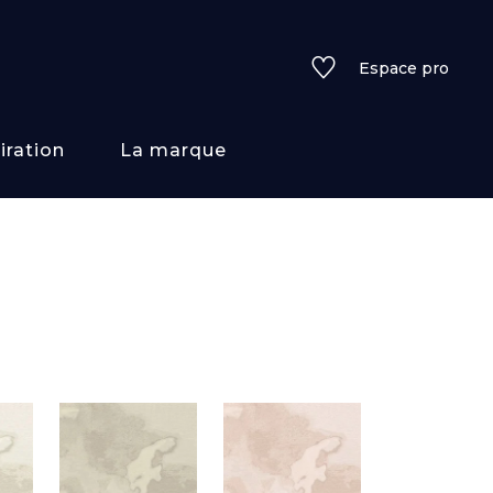
Espace pro
iration
La marque
rs
i/texture
f
uleurs