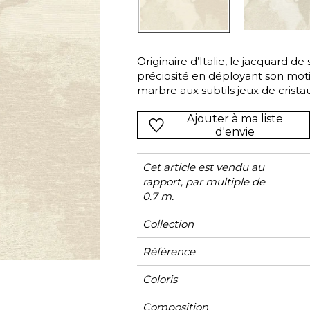
l
Orange
Noir
ster
Rouge
Orange
Originaire d’Italie, le jacquard de 
Vert
Rose
préciosité en déployant son moti
Rouge
marbre aux subtils jeux de crist
et de lin, son fil de soie alterne 
rs
Vert
Ajouter à ma liste
fils flottés, pour des effets de b
Violet
d'envie
sophistication. « Viva Villa » se
tonalités pastelles : Rosé Poudré,
Cet article est vendu au
rapport, par multiple de
0.7 m.
Collection
Référence
Coloris
Composition