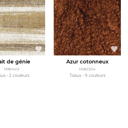
ait de génie
Azur cotonneux
M381402
M282204
ssus
2 couleurs
Tissus
9 couleurs