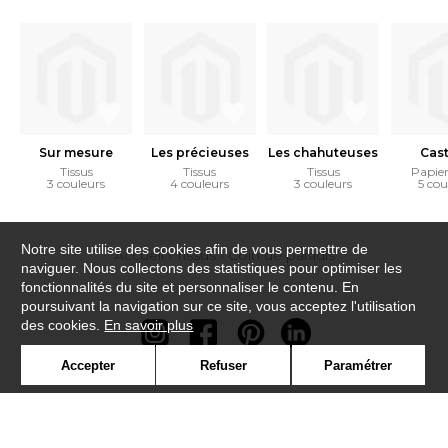
Sur mesure
Les précieuses
Les chahuteuses
Cast
Tissus
Tissus
Tissus
Papier
3 couleurs
4 couleurs
3 couleurs
5 cou
Notre site utilise des cookies afin de vous permettre de
Accueil
›
Tissus
›
Coin de paradis
naviguer. Nous collectons des statistiques pour optimiser les
fonctionnalités du site et personnaliser le contenu. En
poursuivant la navigation sur ce site, vous acceptez l'utilisation
des cookies.
En savoir plus
Accepter
Refuser
Paramétrer
Newsletter
Contact