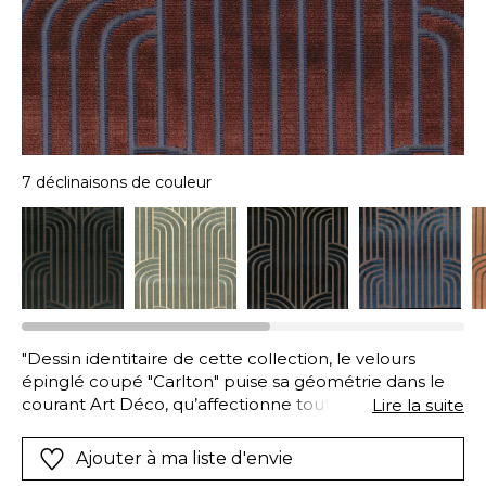
7 déclinaisons de couleur
"Dessin identitaire de cette collection, le velours
épinglé coupé "Carlton" puise sa géométrie dans le
courant Art Déco, qu’affectionne tout
Lire la suite
particulièrement MISIA PARIS. En chaine, le poil
coupé de la viscose étire à l’infini ses stries qui
Ajouter à ma liste d'envie
deviennent courbes. Ces longues rayures sont serties