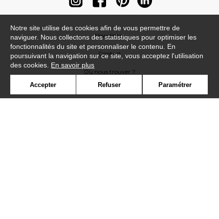
Notre site utilise des cookies afin de vous permettre de
Newsletter
naviguer. Nous collectons des statistiques pour optimiser les
fonctionnalités du site et personnaliser le contenu. En
Contact
poursuivant la navigation sur ce site, vous acceptez l'utilisation
des cookies.
En savoir plus
Où nous trouver ?
Accepter
Refuser
Paramétrer
Contract
Glossaire
Symbole
Presse
Cookies
Rejoignez-nous !