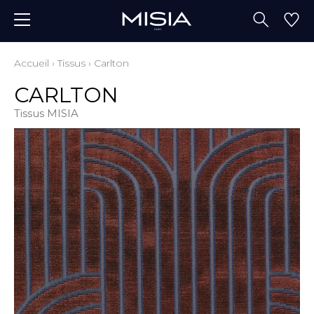
Accueil
›
Tissus
›
Carlton
CARLTON
Tissus MISIA