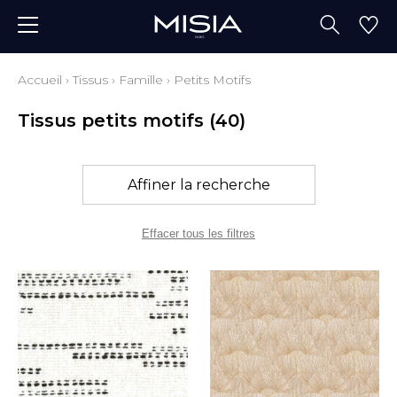
Accueil
›
Tissus
›
Famille
›
Petits Motifs
Tissus petits motifs
(40)
Affiner la recherche
Effacer tous les filtres