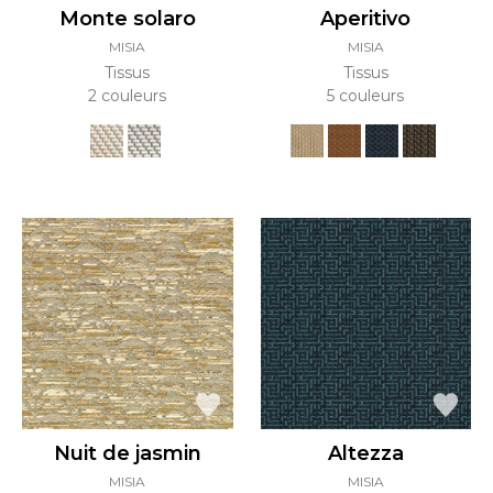
Monte solaro
Aperitivo
MISIA
MISIA
Tissus
Tissus
2 couleurs
5 couleurs
Nuit de jasmin
Altezza
MISIA
MISIA