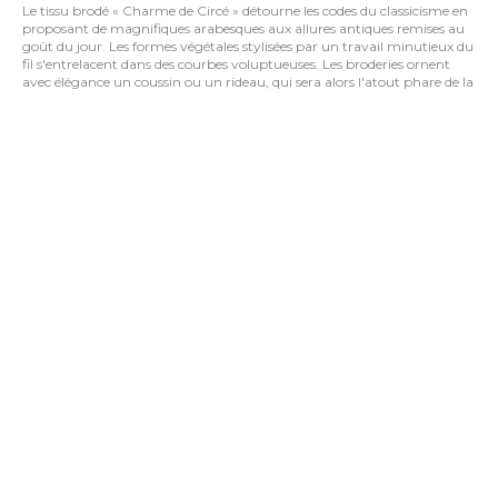
Le tissu brodé « Charme de Circé » détourne les codes du classicisme en
proposant de magnifiques arabesques aux allures antiques remises au
goût du jour. Les formes végétales stylisées par un travail minutieux du
fil s'entrelacent dans des courbes voluptueuses. Les broderies ornent
avec élégance un coussin ou un rideau, qui sera alors l'atout phare de la
décoration intérieure de votre pièce. Sublimez simplement un living,
une chambre ou toute pièce à vivre avec un tissu brodé « Charme de
Circé ».