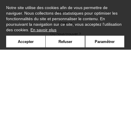
Notre site utilise des cookies afin de vous permettre de
Newsletter
naviguer. Nous collectons des statistiques pour optimiser les
fonctionnalités du site et personnaliser le contenu. En
Contact
poursuivant la navigation sur ce site, vous acceptez l'utilisation
des cookies.
En savoir plus
Où nous trouver ?
Accepter
Refuser
Paramétrer
Contract
Glossaire
Symbole
Presse
Cookies
Rejoignez-nous !