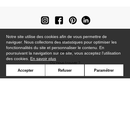
Notre site utilise des cookies afin de vous permettre de
Newsletter
naviguer. Nous collectons des statistiques pour optimiser les
fonctionnalités du site et personnaliser le contenu. En
Contact
poursuivant la navigation sur ce site, vous acceptez l'utilisation
des cookies.
En savoir plus
Où nous trouver ?
Accepter
Refuser
Paramétrer
Contract
Glossaire
Symbole
Presse
Cookies
Rejoignez-nous !