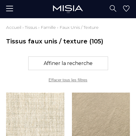
Accueil
›
Tissus
›
Famille
›
Faux Unis / Texture
Tissus faux unis / texture
(105)
Affiner la recherche
Effacer tous les filtres