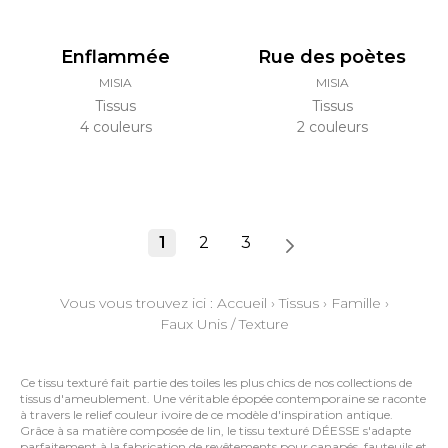
Enflammée
Rue des poètes
MISIA
MISIA
Tissus
Tissus
4 couleurs
2 couleurs
1
2
3
Vous vous trouvez ici :
Accueil
›
Tissus
›
Famille
›
Faux Unis / Texture
Ce tissu texturé fait partie des toiles les plus chics de nos collections de
tissus d'ameublement. Une véritable épopée contemporaine se raconte
à travers le relief couleur ivoire de ce modèle d'inspiration antique.
Grâce à sa matière composée de lin, le tissu texturé DÉESSE s'adapte
parfaitement à la fabrication de revêtements pour canapés, fauteuils et