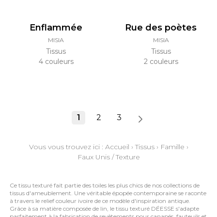
Enflammée
Rue des poètes
MISIA
MISIA
Tissus
Tissus
4 couleurs
2 couleurs
1
2
3
Vous vous trouvez ici :
Accueil
›
Tissus
›
Famille
›
Faux Unis / Texture
Ce tissu texturé fait partie des toiles les plus chics de nos collections de
tissus d'ameublement. Une véritable épopée contemporaine se raconte
à travers le relief couleur ivoire de ce modèle d'inspiration antique.
Grâce à sa matière composée de lin, le tissu texturé DÉESSE s'adapte
parfaitement à la fabrication de revêtements pour canapés, fauteuils et