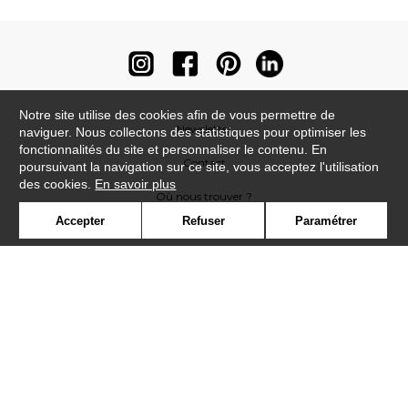
Notre site utilise des cookies afin de vous permettre de
Newsletter
naviguer. Nous collectons des statistiques pour optimiser les
fonctionnalités du site et personnaliser le contenu. En
Contact
poursuivant la navigation sur ce site, vous acceptez l'utilisation
des cookies.
En savoir plus
Où nous trouver ?
Accepter
Refuser
Paramétrer
Contract
Glossaire
Symbole
Presse
Cookies
Rejoignez-nous !