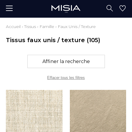
Accueil
›
Tissus
›
Famille
›
Faux Unis / Texture
Tissus faux unis / texture
(105)
Affiner la recherche
Effacer tous les filtres