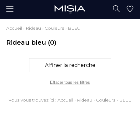
Accueil
›
Rideau
›
Couleurs
›
BLEU
Rideau bleu
(0)
Affiner la recherche
Effacer tous les filtres
Vous vous trouvez ici :
Accueil
›
Rideau
›
Couleurs
›
BLEU