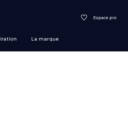
Espace pro
iration
La marque
rs
i/texture
f
uleurs