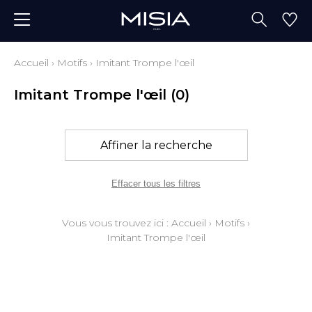
Accueil
›
Motifs
›
Imitant Trompe l'œil
Imitant Trompe l'œil
(0)
Affiner la recherche
Effacer tous les filtres
Vous vous trouvez ici :
Accueil
›
Motifs
›
Imitant Trompe l'œil