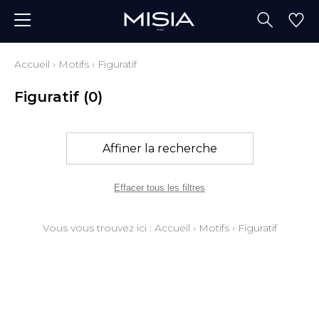
Accueil
›
Motifs
›
Figuratif
Figuratif
(0)
Affiner la recherche
Effacer tous les filtres
Vous vous trouvez ici :
Accueil
›
Motifs
›
Figuratif