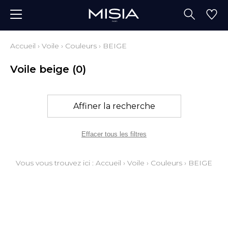
Accueil
›
Voile
›
Couleurs
›
BEIGE
Voile beige
(0)
Affiner la recherche
Effacer tous les filtres
Vous vous trouvez ici :
Accueil
›
Voile
›
Couleurs
›
BEIGE