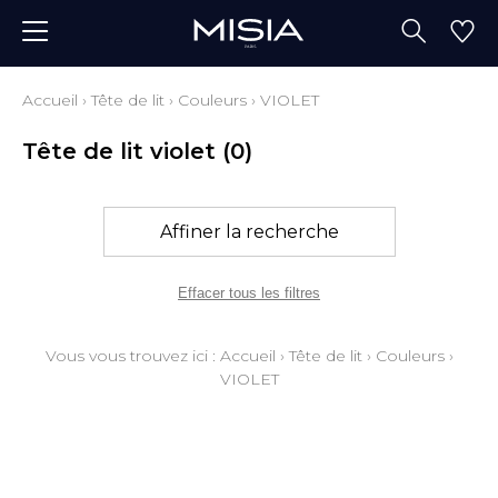
Accueil
›
Tête de lit
›
Couleurs
›
VIOLET
Tête de lit violet
(0)
Affiner la recherche
Effacer tous les filtres
Vous vous trouvez ici :
Accueil
›
Tête de lit
›
Couleurs
›
VIOLET