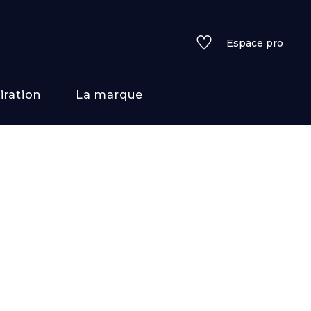
Espace pro
iration
La marque
rs
i/texture
f
uleurs