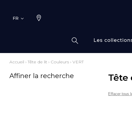
FR
Les collection
Accueil
›
Tête de lit
›
Couleurs
›
VERT
Typ
Fami
Affiner la recherche
Tête 
Bamb
Dess
Coto
Effacer tous le
Elas
Inspi
Inspi
Laine
Lin