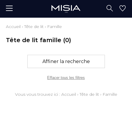
Accueil
›
Tête de lit
›
Famille
Tête de lit famille
(0)
Affiner la recherche
Effacer tous les filtres
Vous vous trouvez ici :
Accueil
›
Tête de lit
›
Famille