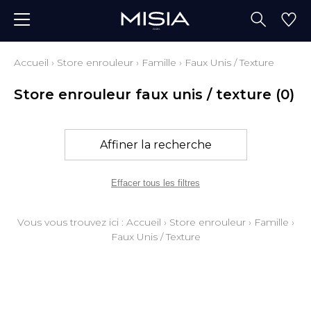
Accueil
›
Store enrouleur
›
Famille
›
Faux Unis / Texture
Store enrouleur faux unis / texture
(0)
Affiner la recherche
Effacer tous les filtres
Vous vous trouvez ici :
Accueil
›
Store enrouleur
›
Famille
›
Faux Unis / Texture