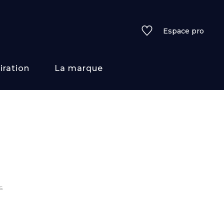
Espace pro
iration
La marque
rs
i/texture
f
s
uleurs