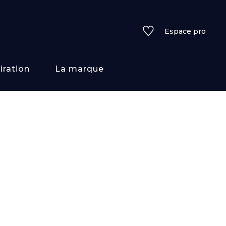
Espace pro
iration
La marque
rs
i/texture
f
uleurs